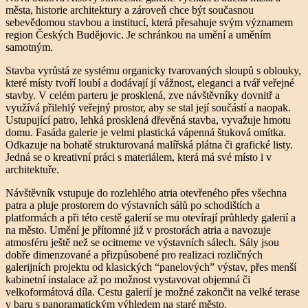
města, historie architektury a zároveň chce být současnou
sebevědomou stavbou a institucí, která přesahuje svým významem
region Českých Budějovic. Je schránkou na umění a uměním
samotným.
Stavba vyrůstá ze systému organicky tvarovaných sloupů s oblouky,
které místy tvoří loubí a dodávají jí vážnost, eleganci a tvář veřejné
stavby. V celém parteru je prosklená, zve návštěvníky dovnitř a
využívá přilehlý veřejný prostor, aby se stal její součástí a naopak.
Ustupující patro, lehká prosklená dřevěná stavba, vyvažuje hmotu
domu. Fasáda galerie je velmi plastická vápenná štuková omítka.
Odkazuje na bohatě strukturovaná malířská plátna či grafické listy.
Jedná se o kreativní práci s materiálem, která má své místo i v
architektuře.
Návštěvník vstupuje do rozlehlého atria otevřeného přes všechna
patra a pluje prostorem do výstavních sálů po schodištích a
platformách a při této cestě galerií se mu otevírají průhledy galerií a
na město. Umění je přítomné již v prostorách atria a navozuje
atmosféru ještě než se ocitneme ve výstavních sálech. Sály jsou
dobře dimenzované a přizpůsobené pro realizaci rozličných
galerijních projektu od klasických “panelových” výstav, přes menší
kabinetní instalace až po možnost vystavovat objemná či
velkoformátová díla. Cestu galerií je možné zakončit na velké terase
v baru s panoramatickým výhledem na staré město.