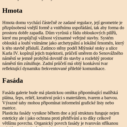
Hmota
Hmota domu vychází částečně ze zadané regulace, její geometrie je
přizpůsobená vnější formě a vnitřnímu uspořádání, tak aby forma do
prostoru dobře zapadla. Dům vyrůstá z řádu obloukových pilířů,
které mu propůjčují vážnost významné veřejné stavby. Systém
oblouků a loubí vnímáme jako archetypální a lokální fenomén, který
k této stavbě přísluší. Zatímco stěny podél Mlýnské stoky a ulice
Karla IV. kopírují jejich trajektorii, průčelí směrem do Senovážného
náměstí se jemně prohýbá dovnitř do stavby a rozlehlý prostor
náměstí tím zútulňuje. Zadní průčelí má oblý konkávní tvar
reflektující dynamiku frekventované přilehlé komunikace.
Fasáda
Fasáda galerie bude má plastickou omítku připomínající malířská
plátna, šeps, reliéf, kreativní práci s materiálem, tvarem a barvou.
Výrazné tahy mohou připomínat informelní grafické listy nebo
matrice.
Plasticita fasády vynikne během dne a její struktura funguje nejen
esteticky ale i jako ochrana proti přehřívání a to díky celkově
většímu povrchu. Organický povrch fasády je tvarován stříkanou