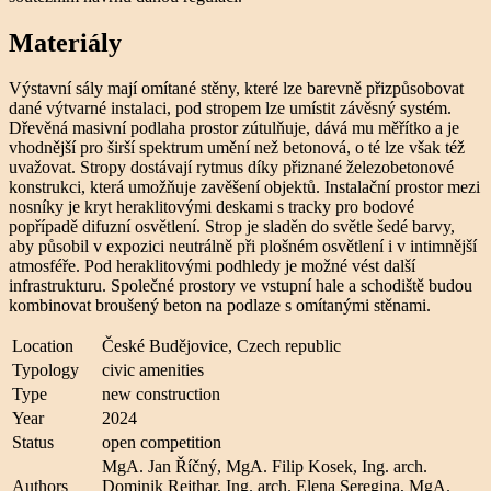
Materiály
Výstavní sály mají omítané stěny, které lze barevně přizpůsobovat
dané výtvarné instalaci, pod stropem lze umístit závěsný systém.
Dřevěná masivní podlaha prostor zútulňuje, dává mu měřítko a je
vhodnější pro širší spektrum umění než betonová, o té lze však též
uvažovat. Stropy dostávají rytmus díky přiznané železobetonové
konstrukci, která umožňuje zavěšení objektů. Instalační prostor mezi
nosníky je kryt heraklitovými deskami s tracky pro bodové
popřípadě difuzní osvětlení. Strop je sladěn do světle šedé barvy,
aby působil v expozici neutrálně při plošném osvětlení i v intimnější
atmosféře. Pod heraklitovými podhledy je možné vést další
infrastrukturu. Společné prostory ve vstupní hale a schodiště budou
kombinovat broušený beton na podlaze s omítanými stěnami.
Location
České Budějovice, Czech republic
Typology
civic amenities
Type
new construction
Year
2024
Status
open competition
MgA. Jan Říčný, MgA. Filip Kosek, Ing. arch.
Authors
Dominik Rejthar, Ing. arch. Elena Seregina, MgA.