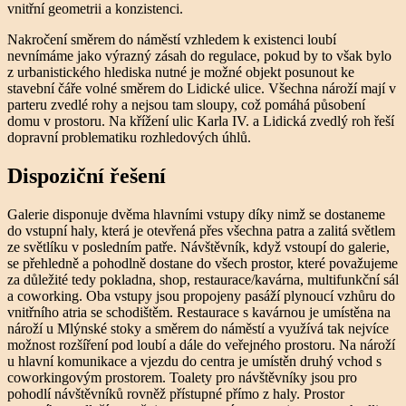
vnitřní geometrii a konzistenci.
Nakročení směrem do náměstí vzhledem k existenci loubí
nevnímáme jako výrazný zásah do regulace, pokud by to však bylo
z urbanistického hlediska nutné je možné objekt posunout ke
stavební čáře volné směrem do Lidické ulice. Všechna nároží mají v
parteru zvedlé rohy a nejsou tam sloupy, což pomáhá působení
domu v prostoru. Na křížení ulic Karla IV. a Lidická zvedlý roh řeší
dopravní problematiku rozhledových úhlů.
Dispoziční řešení
Galerie disponuje dvěma hlavními vstupy díky nimž se dostaneme
do vstupní haly, která je otevřená přes všechna patra a zalitá světlem
ze světlíku v posledním patře. Návštěvník, když vstoupí do galerie,
se přehledně a pohodlně dostane do všech prostor, které považujeme
za důležité tedy pokladna, shop, restaurace/kavárna, multifunkční sál
a coworking. Oba vstupy jsou propojeny pasáží plynoucí vzhůru do
vnitřního atria se schodištěm. Restaurace s kavárnou je umístěna na
nároží u Mlýnské stoky a směrem do náměstí a využívá tak nejvíce
možnost rozšíření pod loubí a dále do veřejného prostoru. Na nároží
u hlavní komunikace a vjezdu do centra je umístěn druhý vchod s
coworkingovým prostorem. Toalety pro návštěvníky jsou pro
pohodlí návštěvníků rovněž přístupné přímo z haly. Prostor