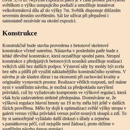
světlíkem o výšku ustupujícího podlaží a umožňuje instalovat
velkoformátová díla až do výšky 7m. Světlík disponuje difúzním
severnim denním osvětlením. Sál lze užívat při přepažení i
samostatně nezávisle na okolní expozici.
Konstrukce
Konstrukčně bude stavba provedena z betonové skeletové
konstrukce včetně suterénu. Nástavba v posledním patře bude z
lehké dřevěné konstrukce, která nezatěžuje spodní patra. Stropní
konstrukce z předpjatých betonových nosníků umožňuje realizaci
velkých sálů bez dalších podpor. Výstavní sály by mohly být zcela
bez stěn a pilířů při využití nákladnějšího konstrukčního systému. V
návrhu je ale kladen důraz i na ekonomii při zachování kvality a
originality vystavnich prostor. Realizace větších rozponů, než máme
nyní v soutěžním návrhu, je možná za předpokladu navýšení
průvlaků, což by vyžadovalo kompromis ve výškové regulaci, která
však byla zadavatelem striktně předepsána. Domníváme se, že
výšková regulace hlavní hmoty na 19 m by měla být ještě v dalších
fázích prověřena. Mělo by dojít k optimalizaci světlé výšky stropu v
galerii versus výška průvlaků versus počet nosných sloupů a zdí. To
by si samozřejmě vyžádalo další diskuzi s úřady a zejména
s památkovou péčí, což nejspíše není žádoucí, proto držíme v
soutěžním návrhu danou regulaci.