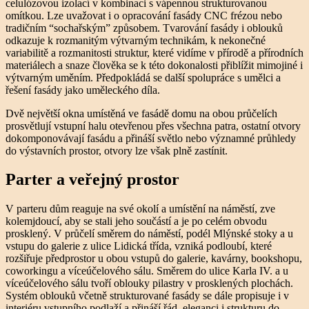
celulózovou izolací v kombinaci s vápennou strukturovanou
omítkou. Lze uvažovat i o opracování fasády CNC frézou nebo
tradičním “sochařským” způsobem. Tvarování fasády i oblouků
odkazuje k rozmanitým výtvarným technikám, k nekonečné
variabilitě a rozmanitosti struktur, které vidíme v přírodě a přírodních
materiálech a snaze člověka se k této dokonalosti přiblížit mimojiné i
výtvarným uměním. Předpokládá se další spolupráce s umělci a
řešení fasády jako uměleckého díla.
Dvě největší okna umístěná ve fasádě domu na obou průčelích
prosvětlují vstupní halu otevřenou přes všechna patra, ostatní otvory
dokomponovávají fasádu a přináší světlo nebo významné průhledy
do výstavních prostor, otvory lze však plně zastínit.
Parter a veřejný prostor
V parteru dům reaguje na své okolí a umístění na náměstí, zve
kolemjdoucí, aby se stali jeho součástí a je po celém obvodu
prosklený. V průčelí směrem do náměstí, podél Mlýnské stoky a u
vstupu do galerie z ulice Lidická třída, vzniká podloubí, které
rozšiřuje předprostor u obou vstupů do galerie, kavárny, bookshopu,
coworkingu a víceúčelového sálu. Směrem do ulice Karla IV. a u
víceúčelového sálu tvoří oblouky pilastry v prosklených plochách.
Systém oblouků včetně strukturované fasády se dále propisuje i v
interiéru vstupního podlaží a přináší řád, eleganci i strukturu do