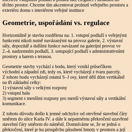
těchto prostor. Chceme tím akcentovat prolnutí veřejného prostoru a
exteriéru domu s interiérem veřejné instituce
Geometrie, uspořádání vs. regulace
Horizontálně je stavba rozdělena na: 1. vstupní podlaží s veřejnými
funkcemi nikoli nutně navázanými na provoz galerie, 2. výstavní
sály, depozitář a dalšími funkce navázané na galerijní provoz ve
2.-4. nadzemním podlaží, 3. ustupující podlaží s administrativními
prostory a barem s terasou.
Geometrie stavby vychází z bodu, který vznikl průsečíkem
východní a západní zdi, tedy os, které vycházejí z tvaru parcely.
Z tohoto bodu vycházejí ostatní S–J osy, které dělí dům vertikálně
na tři základní celky:
1) výstavní sály s velkými rozpony
2) vstupní hala
3) segment s menšími rozpony pro menší výstavní sály a vertikální
komunikace.
Z tohoto důvodu došlo k jemné odchylce od otevřené stavební čáry
směrem do ulice Karla IV. a dále k nepatrnému překročení uzavřené
stavební čáry směrem do náměstí. Domníváme se, že se jedná o
překročení, které je ku prospěchu působení hmoty v prostoru a její