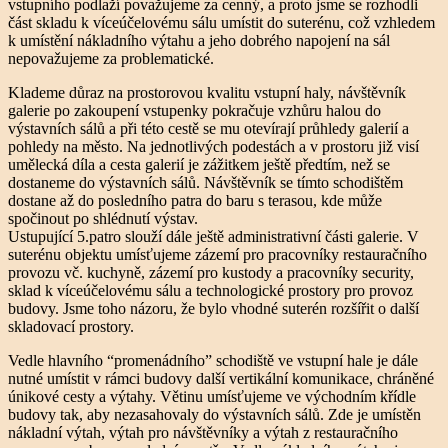
vstupního podlaží považujeme za cenný, a proto jsme se rozhodli
část skladu k víceúčelovému sálu umístit do suterénu, což vzhledem
k umístění nákladního výtahu a jeho dobrého napojení na sál
nepovažujeme za problematické.
Klademe důraz na prostorovou kvalitu vstupní haly, návštěvník
galerie po zakoupení vstupenky pokračuje vzhůru halou do
výstavních sálů a při této cestě se mu otevírají průhledy galerií a
pohledy na město. Na jednotlivých podestách a v prostoru již visí
umělecká díla a cesta galerií je zážitkem ještě předtím, než se
dostaneme do výstavních sálů. Návštěvník se tímto schodištěm
dostane až do posledního patra do baru s terasou, kde může
spočinout po shlédnutí výstav.
Ustupující 5.patro slouží dále ještě administrativní části galerie. V
suterénu objektu umísťujeme zázemí pro pracovníky restauračního
provozu vč. kuchyně, zázemí pro kustody a pracovníky security,
sklad k víceúčelovému sálu a technologické prostory pro provoz
budovy. Jsme toho názoru, že bylo vhodné suterén rozšířit o další
skladovací prostory.
Vedle hlavního “promenádního” schodiště ve vstupní hale je dále
nutné umístit v rámci budovy další vertikální komunikace, chráněné
únikové cesty a výtahy. Větinu umísťujeme ve východním křídle
budovy tak, aby nezasahovaly do výstavních sálů. Zde je umístěn
nákladní výtah, výtah pro návštěvníky a výtah z restauračního