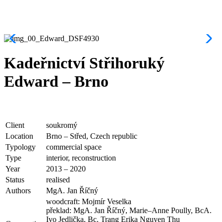
Kadeřnictví Střihoruký
Edward – Brno
Client
soukromý
Location
Brno – Střed, Czech republic
Typology
commercial space
Type
interior, reconstruction
Year
2013 – 2020
Status
realised
Authors
MgA. Jan Říčný
woodcraft: Mojmír Veselka
překlad: MgA. Jan Říčný, Marie–Anne Poully, BcA.
Ivo Jedlička, Bc. Trang Erika Nguyen Thu